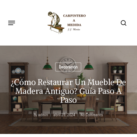
Skip
to
searc
Menu
main
content
Decoración
¿Cómo Restaurar Un Mueble De
Madera Antiguo? Guía Paso A
Paso
By
admin
abril 29, 2024
No Comments